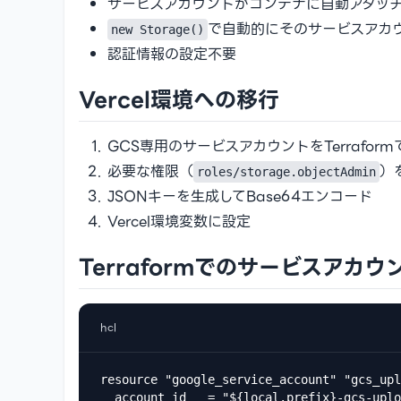
サービスアカウントがコンテナに自動アタッ
で自動的にそのサービスアカ
new Storage()
認証情報の設定不要
Vercel環境への移行
GCS専用のサービスアカウントをTerrafor
必要な権限（
）
roles/storage.objectAdmin
JSONキーを生成してBase64エンコード
Vercel環境変数に設定
Terraformでのサービスアカ
hcl
resource "google_service_account" "gcs_upl
  account_id   = "${local.prefix}-gcs-uplo