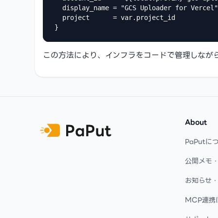
  display_name = "GCS Uploader for Vercel"

  project      = var.project_id

}
この方法により、インフラをコードで管理しながらV
Footer
About
PaPutに
公開メモ
お知らせ
MCP連携