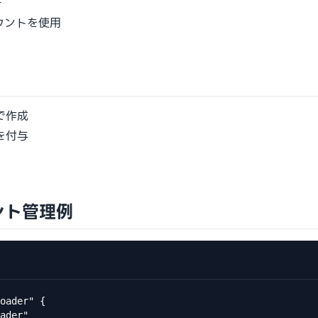
チ
ウントを使用
mで作成
を付与
ウント管理例
oader" {

ader"
