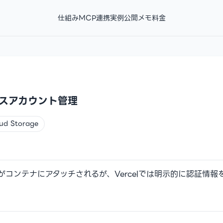
仕組み
MCP連携
実例
公開メモ
料金
ービスアカウント管理
ud Storage
トがコンテナにアタッチされるが、Vercelでは明示的に認証情