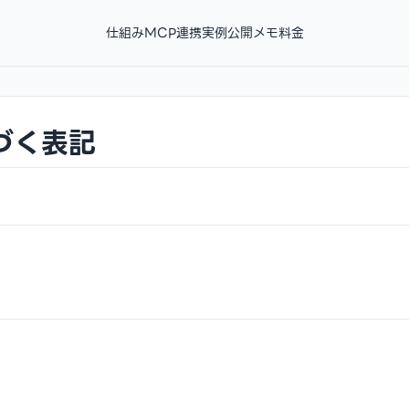
仕組み
MCP連携
実例
公開メモ
料金
づく表記