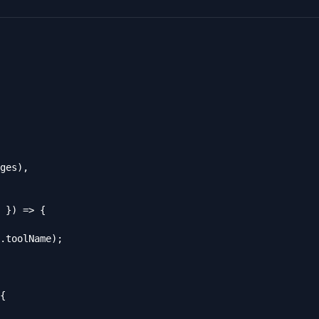
ges),

 }) => {

.toolName);

{
