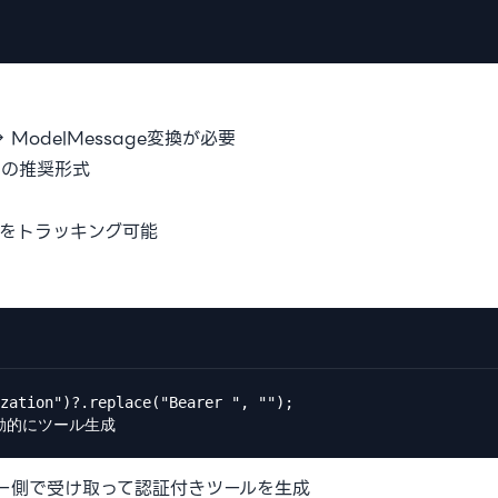
→ ModelMessage変換が必要
v5の推奨形式
をトラッキング可能
zation")?.replace("Bearer ", "");

 // 動的にツール生成
バー側で受け取って認証付きツールを生成