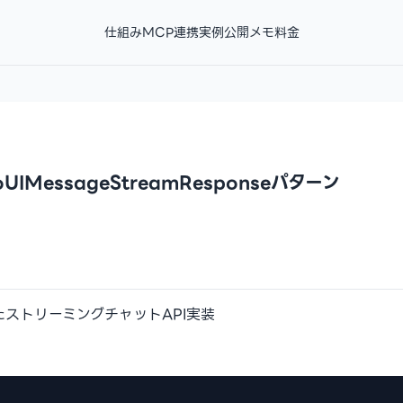
仕組み
MCP連携
実例
公開メモ
料金
とtoUIMessageStreamResponseパターン
v5を使ったストリーミングチャットAPI実装