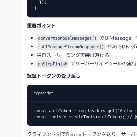
  });

}
重要ポイント
でUIMessage 
convertToModelMessages()
がAI SDK 
toUIMessageStreamResponse()
独自ストリーミング実装は避ける
でサーバーサイドツールの実行
onStepFinish
認証トークンの受け渡し
typescript
const authToken = req.headers.get("Authori
const tools = createTools(authToken);
クライアント側でBearerトークンを送り、サー