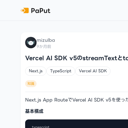
mizulba
9か月前
Vercel AI SDK v5のstreamText
Next.js
TypeScript
Vercel AI SDK
知識
Next.js App RouteでVercel AI SDK 
基本構成
typescript