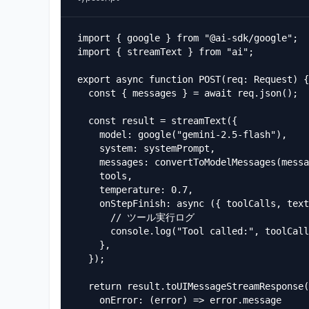
import { google } from "@ai-sdk/google";

import { streamText } from "ai";

export async function POST(req: Request) {

  const { messages } = await req.json();

  const result = streamText({

    model: google("gemini-2.5-flash"),

    system: systemPrompt,

    messages: convertToModelMessages(messa
    tools,

    temperature: 0.7,

    onStepFinish: async ({ toolCalls, text
      // ツール実行ログ

      console.log("Tool called:", toolCall
    },

  });

  return result.toUIMessageStreamResponse(
    onError: (error) => error.message
