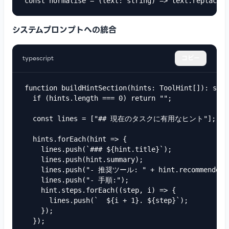
const normalise = (text: string) => text.replace(/
システムプロンプトへの統合
typescript
コピー
function buildHintSection(hints: ToolHint[]): stri
  if (hints.length === 0) return "";

  const lines = ["## 現在のタスクに有用なヒント"];

  hints.forEach(hint => {

    lines.push(`### ${hint.title}`);

    lines.push(hint.summary);

    lines.push("- 推奨ツール: " + hint.recommendedTo
    lines.push("- 手順:");

    hint.steps.forEach((step, i) => {

      lines.push(`  ${i + 1}. ${step}`);

    });

  });
