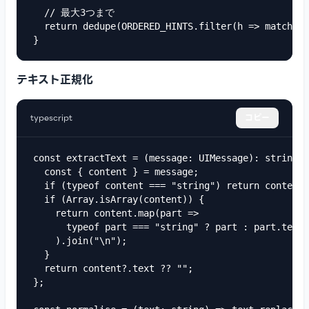
  // 最大3つまで

  return dedupe(ORDERED_HINTS.filter(h => matchedI
}
テキスト正規化
typescript
コピー
const extractText = (message: UIMessage): string =
  const { content } = message;

  if (typeof content === "string") return content;

  if (Array.isArray(content)) {

    return content.map(part => 

      typeof part === "string" ? part : part.text 
    ).join("\n");

  }

  return content?.text ?? "";

};
