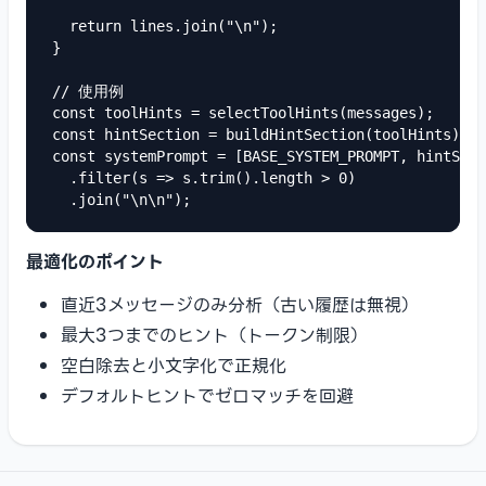
  return lines.join("\n");

}

// 使用例

const toolHints = selectToolHints(messages);

const hintSection = buildHintSection(toolHints);

const systemPrompt = [BASE_SYSTEM_PROMPT, hintSect
  .filter(s => s.trim().length > 0)

  .join("\n\n");
最適化のポイント
直近3メッセージのみ分析（古い履歴は無視）
最大3つまでのヒント（トークン制限）
空白除去と小文字化で正規化
デフォルトヒントでゼロマッチを回避
Footer