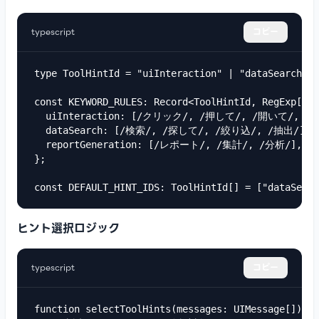
typescript
コピー
type ToolHintId = "uiInteraction" | "dataSearch" |
const KEYWORD_RULES: Record<ToolHintId, RegExp[]> 
  uiInteraction: [/クリック/, /押して/, /開いて/, /入
  dataSearch: [/検索/, /探して/, /絞り込/, /抽出/],

  reportGeneration: [/レポート/, /集計/, /分析/],

};

const DEFAULT_HINT_IDS: ToolHintId[] = ["dataSearc
ヒント選択ロジック
typescript
コピー
function selectToolHints(messages: UIMessage[]): T