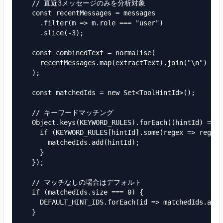
  // 直近3メッセージのみを分析対象

  const recentMessages = messages

    .filter(m => m.role === "user")

    .slice(-3);

  const combinedText = normalise(

    recentMessages.map(extractText).join("\n")

  );

  const matchedIds = new Set<ToolHintId>();

  // キーワードマッチング

  Object.keys(KEYWORD_RULES).forEach((hintId) => {

    if (KEYWORD_RULES[hintId].some(regex => regex.
      matchedIds.add(hintId);

    }

  });

  // マッチなしの場合はデフォルト

  if (matchedIds.size === 0) {

    DEFAULT_HINT_IDS.forEach(id => matchedIds.add(
  }
