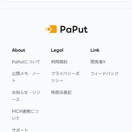
Footer
About
Legal
Link
PaPutについて
利用規約
開発者X
公開メモ・ノー
プライバシーポ
フィードバック
ト
リシー
お知らせ・リリ
特商法表記
ース
MCP連携につ
いて
サポート