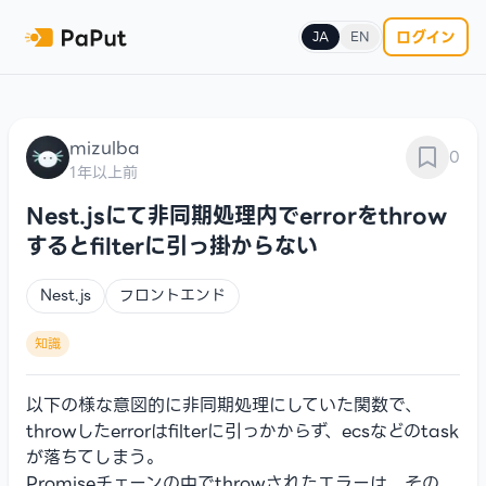
ログイン
JA
EN
mizulba
0
1年以上前
Nest.jsにて非同期処理内でerrorをthrow
するとfilterに引っ掛からない
Nest.js
フロントエンド
知識
以下の様な意図的に非同期処理にしていた関数で、
throwしたerrorはfilterに引っかからず、ecsなどのtask
が落ちてしまう。
Promiseチェーンの中でthrowされたエラーは、その