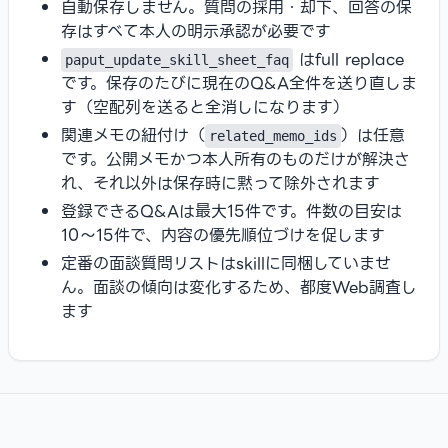
自動保存しません。質問の採用・却下、回答の保
存はすべて本人の明示承認が必要です
はfull replace
paput_update_skill_sheet_faq
です。保存のたびに現在のQ&A全件を送り直しま
す（空配列を送ると全消しになります）
関連メモの紐付け（
）は任意
related_memo_ids
です。公開メモかつ本人所有のものだけが解決さ
れ、それ以外は保存時に黙って除外されます
登録できるQ&Aは最大15件です。件数の目安は
10〜15件で、内容の優先順位づけを促します
定番の面談質問リストはskillに同梱していませ
ん。面談の傾向は変化するため、都度Web調査し
ます
Footer