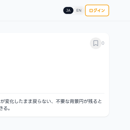
ログイン
JA
EN
0
目が変化したまま戻らない、不要な背景円が残ると
できる。