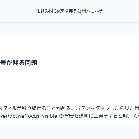
仕組み
MCP連携
実例
公開メモ
料金
背景が残る問題
スタイルが残り続けることがある。ボタンをタップしたら見た
active/focus-visible の背景を透明に上書きすると解消