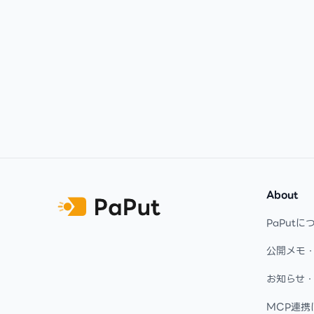
Footer
About
PaPutに
公開メモ
お知らせ
MCP連携