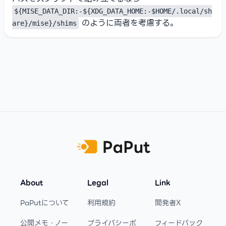
${MISE_DATA_DIR:-${XDG_DATA_HOME:-$HOME/.local/sh
のように両者を考慮する。
are}/mise}/shims
Footer
About
Legal
Link
PaPutについて
利用規約
開発者X
公開メモ・ノー
プライバシーポ
フィードバック