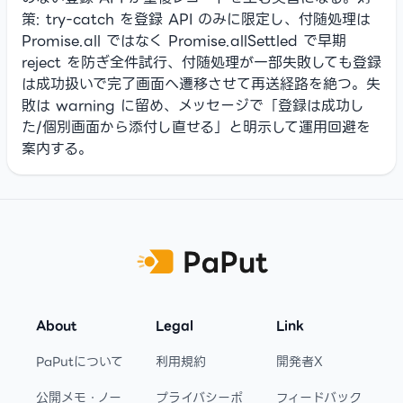
策: try-catch を登録 API のみに限定し、付随処理は
Promise.all ではなく Promise.allSettled で早期
reject を防ぎ全件試行、付随処理が一部失敗しても登録
は成功扱いで完了画面へ遷移させて再送経路を絶つ。失
敗は warning に留め、メッセージで「登録は成功し
た/個別画面から添付し直せる」と明示して運用回避を
案内する。
Footer
About
Legal
Link
PaPutについて
利用規約
開発者X
公開メモ・ノー
プライバシーポ
フィードバック