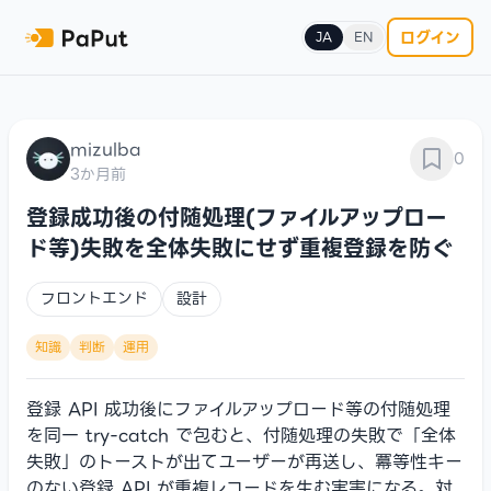
ログイン
JA
EN
mizulba
0
3か月前
登録成功後の付随処理(ファイルアップロー
ド等)失敗を全体失敗にせず重複登録を防ぐ
フロントエンド
設計
知識
判断
運用
登録 API 成功後にファイルアップロード等の付随処理
を同一 try-catch で包むと、付随処理の失敗で「全体
失敗」のトーストが出てユーザーが再送し、冪等性キー
のない登録 API が重複レコードを生む実害になる。対