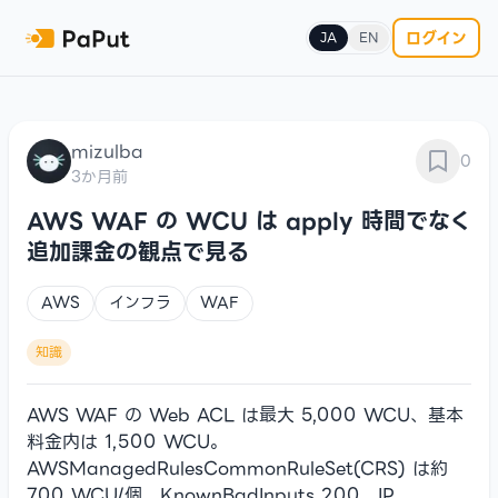
ログイン
JA
EN
mizulba
0
3か月前
AWS WAF の WCU は apply 時間でなく
追加課金の観点で見る
AWS
インフラ
WAF
知識
AWS WAF の Web ACL は最大 5,000 WCU、基本
料金内は 1,500 WCU。
AWSManagedRulesCommonRuleSet(CRS) は約
700 WCU/個、KnownBadInputs 200、IP