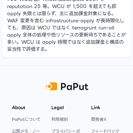
reputation 25 等。WCU が 1,500 を超えても即
apply 失敗とは限らず、主に追加課金対象になる。
WAF 変更を含む infrastructure-apply が長時間化し
ても、原因は WCU ではなく terragrunt run-all
apply 全体の処理や他リソースの更新待ちであることが
多い。WCU は apply 時間ではなく追加課金と構成の
妥当性で評価する。
Footer
About
Legal
Link
PaPutについて
利用規約
開発者X
公開メモ・ノー
プライバシーポ
フィードバック