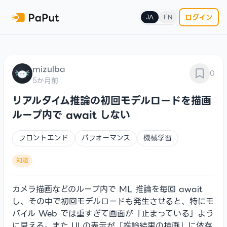
ログイン
JA
EN
mizulba
0
5か月前
リアルタイム推論の初回モデルロードを描画
ループ内で await しない
フロントエンド
パフォーマンス
機械学習
知識
カメラ描画などのループ内で ML 推論を毎回 await
し、その中で初回モデルロードも発生させると、特にモ
バイル Web では重すぎて画面が「止まっている」よう
に見える。また UI の表示が「推論結果の描画」に依存