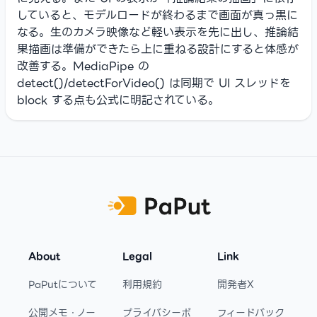
していると、モデルロードが終わるまで画面が真っ黒に
なる。生のカメラ映像など軽い表示を先に出し、推論結
果描画は準備ができたら上に重ねる設計にすると体感が
改善する。MediaPipe の
detect()/detectForVideo() は同期で UI スレッドを
block する点も公式に明記されている。
Footer
About
Legal
Link
PaPutについて
利用規約
開発者X
公開メモ・ノー
プライバシーポ
フィードバック