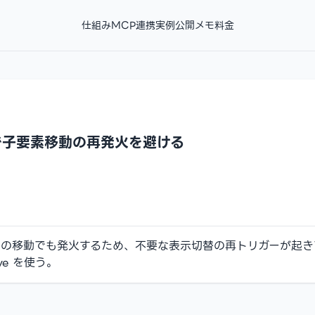
仕組み
MCP連携
実例
公開メモ
料金
terで子要素移動の再発火を避ける
子要素間の移動でも発火するため、不要な表示切替の再トリガーが
ave を使う。