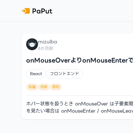
mizulba
6か月前
onMouseOverよりonMouseEn
React
フロントエンド
知識
判断
原則
ホバー状態を扱うとき onMouseOver は
を見たい場合は onMouseEnter / onMouseLe