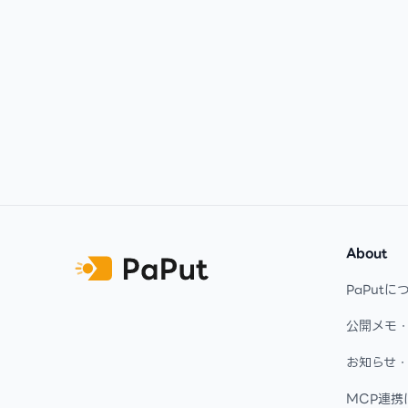
Footer
About
PaPutに
公開メモ
お知らせ
MCP連携