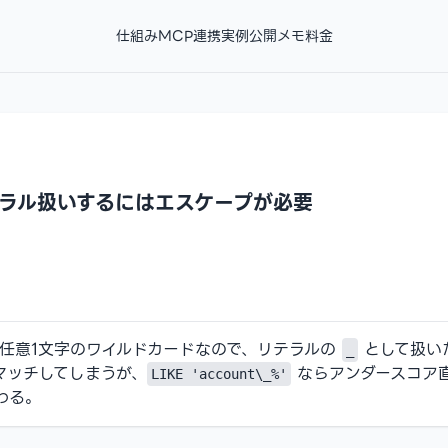
仕組み
MCP連携
実例
公開メモ
料金
リテラル扱いするにはエスケープが必要
任意1文字のワイルドカードなので、リテラルの
として扱い
_
マッチしてしまうが、
ならアンダースコア
LIKE 'account\_%'
わる。