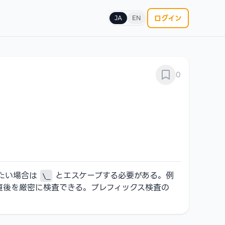
ログイン
JA
EN
0
たい場合は
とエスケープする必要がある。例
\_
直後を厳密に検査できる。プレフィックス検査の