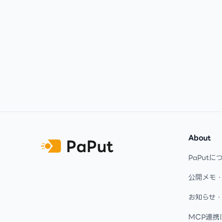
Footer
About
PaPutに
公開メモ
お知らせ
MCP連携