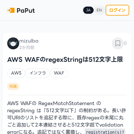
ログイン
JA
EN
mizulba
0
2か月前
AWS WAFのregexStringは512文字上限
AWS
インフラ
WAF
知識
AWS WAFの RegexMatchStatement の
regexString は「512文字以下」の制約がある。長い許
可URIのリストを追記する際に、既存regexの末尾に丸
ごと追加して2本連結させると512文字超でvalidation
errorになる。追記ではなく置換し、
registration(s)?