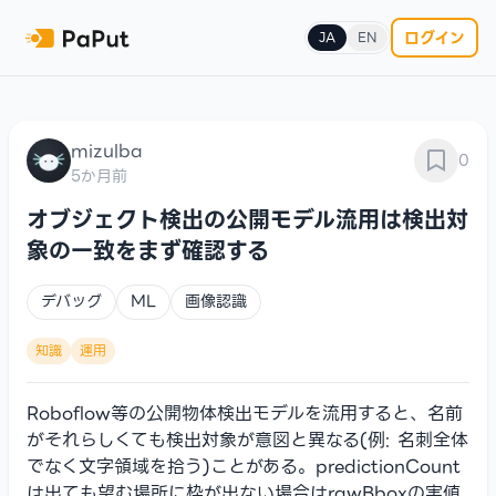
ログイン
JA
EN
mizulba
0
5か月前
オブジェクト検出の公開モデル流用は検出対
象の一致をまず確認する
デバッグ
ML
画像認識
知識
運用
Roboflow等の公開物体検出モデルを流用すると、名前
がそれらしくても検出対象が意図と異なる(例: 名刺全体
でなく文字領域を拾う)ことがある。predictionCount
は出ても望む場所に枠が出ない場合はrawBboxの実値