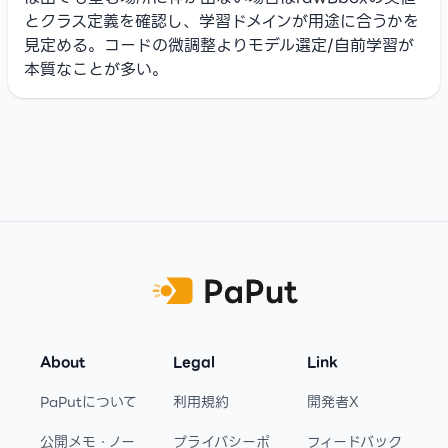
とクラス定義を確認し、学習ドメインが用途に合うかを
見定める。コードの微調整よりモデル選定/自前学習が
本質なことが多い。
Footer
About
Legal
Link
PaPutについて
利用規約
開発者X
公開メモ・ノー
プライバシーポ
フィードバック