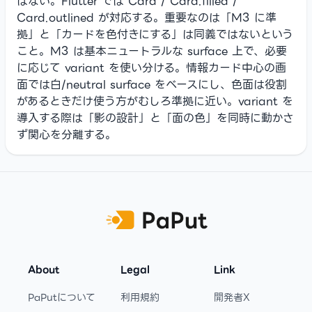
はない。Flutter では Card / Card.filled /
Card.outlined が対応する。重要なのは「M3 に準
拠」と「カードを色付きにする」は同義ではないという
こと。M3 は基本ニュートラルな surface 上で、必要
に応じて variant を使い分ける。情報カード中心の画
面では白/neutral surface をベースにし、色面は役割
があるときだけ使う方がむしろ準拠に近い。variant を
導入する際は「影の設計」と「面の色」を同時に動かさ
ず関心を分離する。
Footer
About
Legal
Link
PaPutについて
利用規約
開発者X