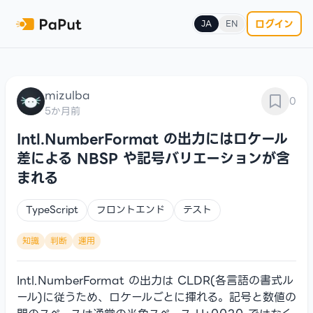
ログイン
JA
EN
mizulba
0
5か月前
Intl.NumberFormat の出力にはロケール
差による NBSP や記号バリエーションが含
まれる
TypeScript
フロントエンド
テスト
知識
判断
運用
Intl.NumberFormat の出力は CLDR(各言語の書式ル
ール)に従うため、ロケールごとに揮れる。記号と数値の