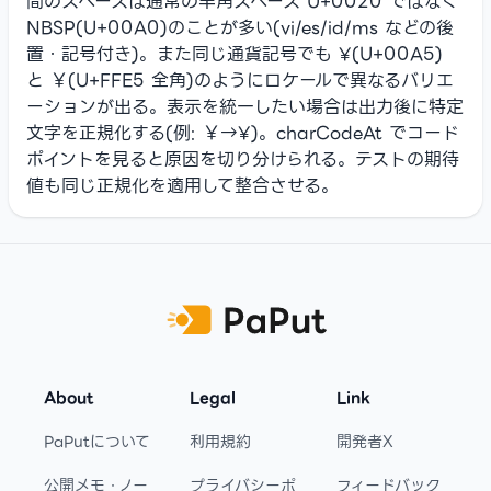
間のスペースは通常の半角スペース U+0020 ではなく
NBSP(U+00A0)のことが多い(vi/es/id/ms などの後
置・記号付き)。また同じ通貨記号でも ¥(U+00A5)
と ￥(U+FFE5 全角)のようにロケールで異なるバリエ
ーションが出る。表示を統一したい場合は出力後に特定
文字を正規化する(例: ￥→¥)。charCodeAt でコード
ポイントを見ると原因を切り分けられる。テストの期待
値も同じ正規化を適用して整合させる。
Footer
About
Legal
Link
PaPutについて
利用規約
開発者X
公開メモ・ノー
プライバシーポ
フィードバック