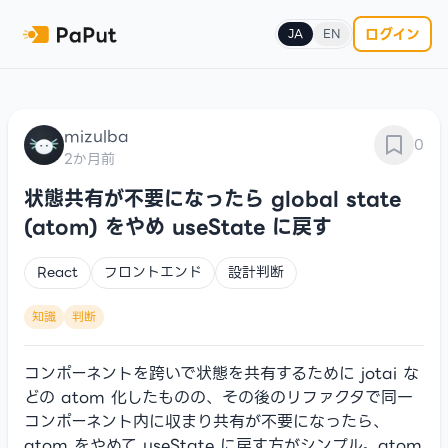
ログイン
JA
EN
mizulba
0
2か月前
状態共有が不要になったら global state
(atom) をやめ useState に戻す
React
フロントエンド
設計判断
知識
判断
コンポーネントを跨いで状態を共有するために jotai な
どの atom 化したものの、その後のリファクタで同一
コンポーネント内に収まり共有が不要になったら、
atom をやめて useState に戻す方がシンプル。atom