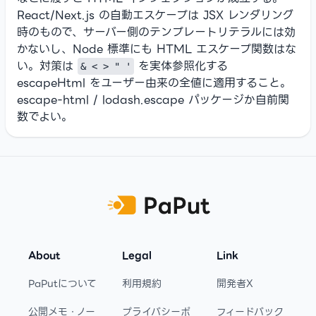
React/Next.js の自動エスケープは JSX レンダリング
時のもので、サーバー側のテンプレートリテラルには効
かないし、Node 標準にも HTML エスケープ関数はな
い。対策は
を実体参照化する
& < > " '
escapeHtml をユーザー由来の全値に適用すること。
escape-html / lodash.escape パッケージか自前関
数でよい。
Footer
About
Legal
Link
PaPutについて
利用規約
開発者X
公開メモ・ノー
プライバシーポ
フィードバック