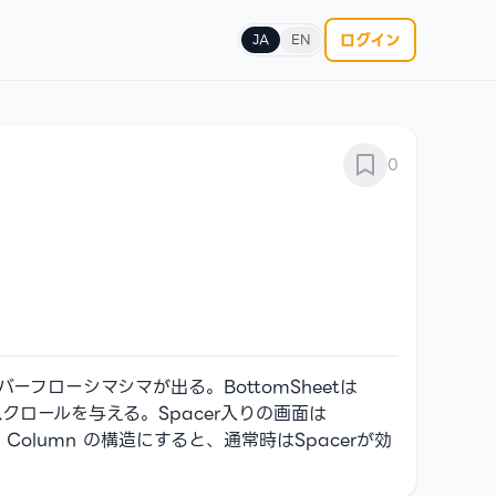
ログイン
JA
EN
0
バーフローシマシマが出る。BottomSheetは
9) で上限とスクロールを与える。Spacer入りの画面は
cHeight → Column の構造にすると、通常時はSpacerが効