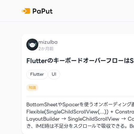
mizulba
2か月前
FlutterのキーボードオーバーフローはScr
Flutter
UI
知識
BottomSheetやSpacerを使うオンボーディ
Flexible(SingleChildScrollView(...)
LayoutBuilder → SingleChildScrollView
き、IME時は不足分をスクロールで吸収できる。Bot