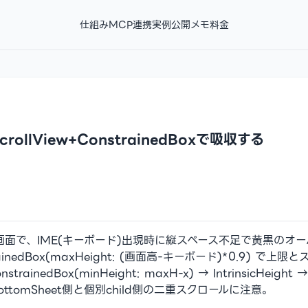
仕組み
MCP連携
実例
公開メモ
料金
ollView+ConstrainedBoxで吸収する
ング画面で、IME(キーボード)出現時に縦スペース不足で黄黒のオー
) + ConstrainedBox(maxHeight: (画面高-キーボード)*0.
 → ConstrainedBox(minHeight: maxH-x) → Intrinsi
tomSheet側と個別child側の二重スクロールに注意。