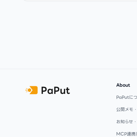
Footer
About
PaPutに
公開メモ
お知らせ
MCP連携