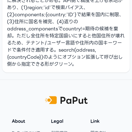
に解決されることがある。API側で精度を上げる余地が
あり、(1)region:'id'で検索バイアス、
(2)components:{country:'ID'}で結果を国内に制限、
(3)住所に国名を補完、(4)返りの
address_componentsでcountry!=期待の候補を棄
却。ただし全住所を特定国扱いにすると他国住所が壊れ
るため、テナント/ユーザー言語や住所内の国キーワー
ドで条件付き適用する。search(address,
{countryCode})のようにオプション拡張して呼び出し
側から指定できる形がクリーン。
Footer
About
Legal
Link