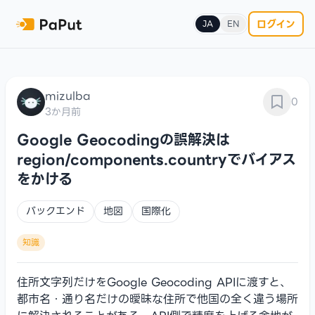
ログイン
JA
EN
mizulba
0
3か月前
Google Geocodingの誤解決は
region/components.countryでバイアス
をかける
バックエンド
地図
国際化
知識
住所文字列だけをGoogle Geocoding APIに渡すと、
都市名・通り名だけの曖昧な住所で他国の全く違う場所