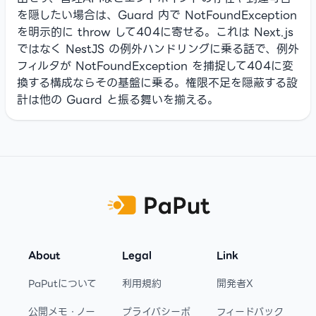
を隠したい場合は、Guard 内で NotFoundException
を明示的に throw して404に寄せる。これは Next.js
ではなく NestJS の例外ハンドリングに乗る話で、例外
フィルタが NotFoundException を捕捉して404に変
換する構成ならその基盤に乗る。権限不足を隠蔽する設
計は他の Guard と振る舞いを揃える。
Footer
About
Legal
Link
PaPutについて
利用規約
開発者X
公開メモ・ノー
プライバシーポ
フィードバック