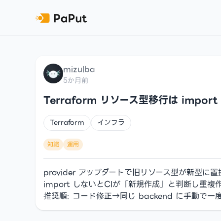
mizulba
5か月前
Terraform リソース型移行は import
Terraform
インフラ
知識
運用
provider アップダートで旧リソース型が新型に
import しないとCIが「新規作成」と判断し重複作成
推奨順: コード修正→同じ backend に手動で一