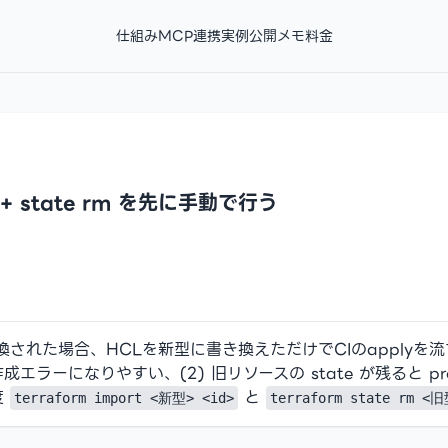
仕組み
MCP連携
実例
公開メモ
料金
 + state rm を先に手動で行う
置換された場合、HCLを新型に書き換えただけでCIのapplyを流
エラーになりやすい、(2) 旧リソースの state が残ると pro
度
と
terraform import <新型> <id>
terraform state rm <