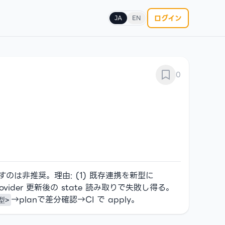
ログイン
JA
EN
0
すのは非推奨。理由: (1) 既存連携を新型に
vider 更新後の state 読み取りで失敗し得る。
→planで差分確認→CI で apply。
旧型>