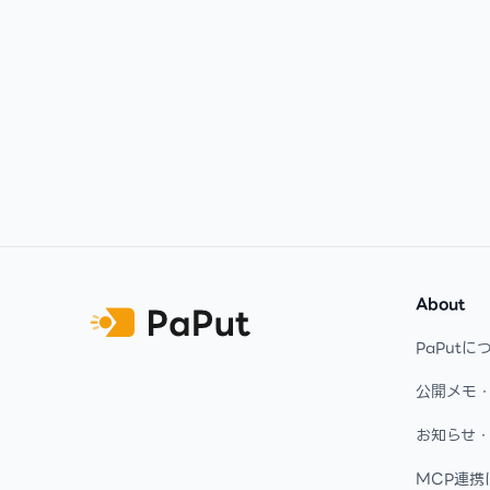
Footer
About
PaPutに
公開メモ
お知らせ
MCP連携