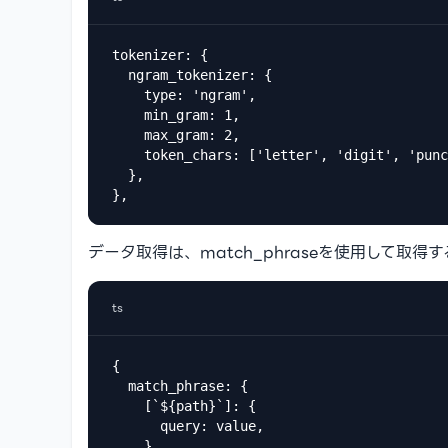
tokenizer: {

  ngram_tokenizer: {

    type: 'ngram',

    min_gram: 1,

    max_gram: 2,

    token_chars: ['letter', 'digit', 'punc
  },

},
データ取得は、match_phraseを使用して取得す
ts
{

  match_phrase: {

    [`${path}`]: {

      query: value,

    },
