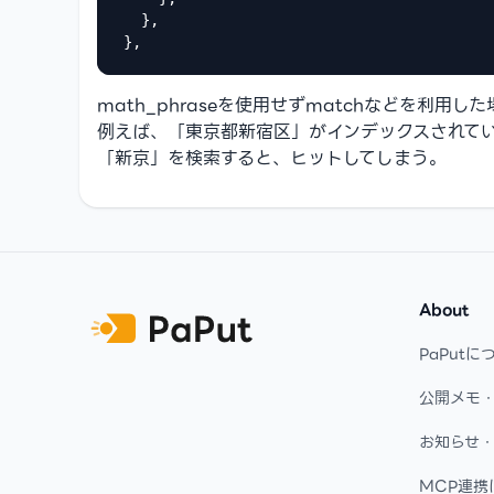
  },

},
math_phraseを使用せずmatchなどを利
例えば、「東京都新宿区」がインデックスされて
「新京」を検索すると、ヒットしてしまう。
Footer
About
PaPutに
公開メモ
お知らせ
MCP連携