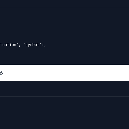
tuation', 'symbol'],

る