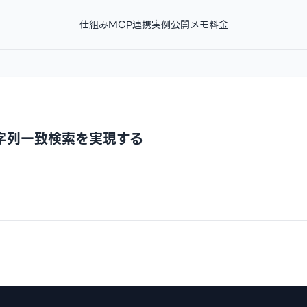
仕組み
MCP連携
実例
公開メモ
料金
文字列一致検索を実現する