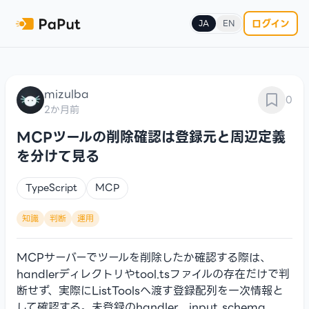
ログイン
JA
EN
mizulba
0
2か月前
MCPツールの削除確認は登録元と周辺定義
を分けて見る
TypeScript
MCP
知識
判断
運用
MCPサーバーでツールを削除したか確認する際は、
handlerディレクトリやtool.tsファイルの存在だけで判
断せず、実際にListToolsへ渡す登録配列を一次情報と
して確認する。未登録のhandler、input schema、