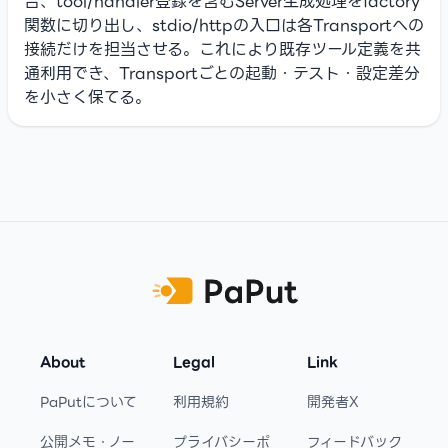
合、tool/handler登録を含むServer生成処理をfactory
関数に切り出し、stdio/httpの入口は各Transportへの
接続だけを担当させる。これにより既存ツール定義を共
通利用でき、Transportごとの起動・テスト・設定差分
を小さく保てる。
Footer
About
Legal
Link
PaPutについて
利用規約
開発者X
公開メモ・ノー
プライバシーポ
フィードバック