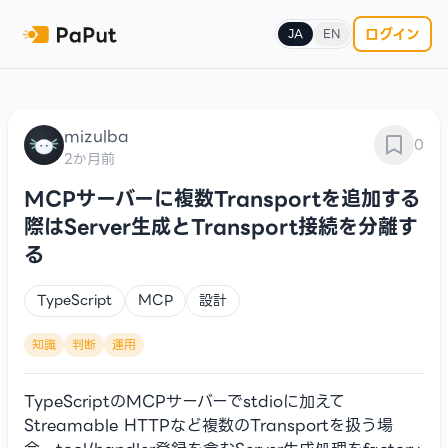
ログイン
JA
EN
mizulba
0
2か月前
MCPサーバーに複数Transportを追加する
際はServer生成とTransport接続を分離す
る
TypeScript
MCP
設計
知識
判断
運用
TypeScriptのMCPサーバーでstdioに加えて
Streamable HTTPなど複数のTransportを扱う場