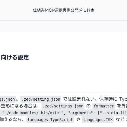
仕組み
MCP連携
実例
公開メモ
料金
 に向ける設定
。
では読まれない。保存時に TypeScri
gs.json
.zed/setting.json
なる整形になる場合は、
の
を外部
.zed/settings.json
formatter
 "./node_modules/.bin/oxfmt", "arguments": ["--stdin-fil
に備えるなら、
や
など
languages.TypeScript
languages.TSX