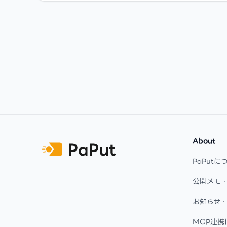
Footer
About
PaPutに
公開メモ
お知らせ
MCP連携