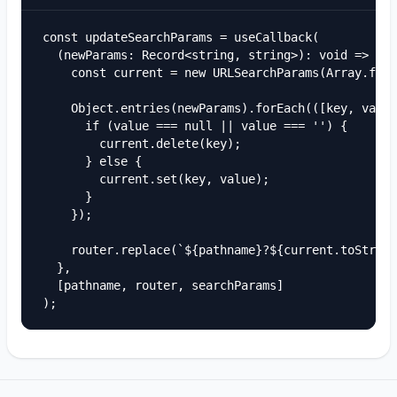
const updateSearchParams = useCallback(

  (newParams: Record<string, string>): void => {

    const current = new URLSearchParams(Array.from
    Object.entries(newParams).forEach(([key, value
      if (value === null || value === '') {

        current.delete(key);

      } else {

        current.set(key, value);

      }

    });

    router.replace(`${pathname}?${current.toString
  },

  [pathname, router, searchParams]

);
Footer