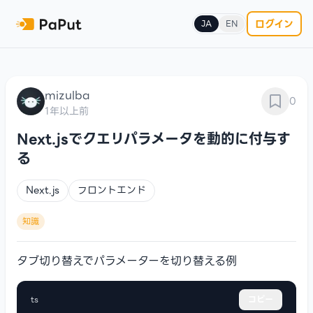
ログイン
JA
EN
mizulba
0
1年以上前
Next.jsでクエリパラメータを動的に付与す
る
Next.js
フロントエンド
知識
タブ切り替えでパラメーターを切り替える例
ts
コピー