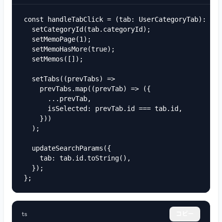
const handleTabClick = (tab: UserCategoryTab): voi
  setCategoryId(tab.categoryId);

  setMemoPage(1);

  setMemoHasMore(true);

  setMemos([]);

  setTabs((prevTabs) =>

    prevTabs.map((prevTab) => ({

      ...prevTab,

      isSelected: prevTab.id === tab.id,

    }))

  );

  updateSearchParams({

    tab: tab.id.toString(),

  });

};
ts
コピー