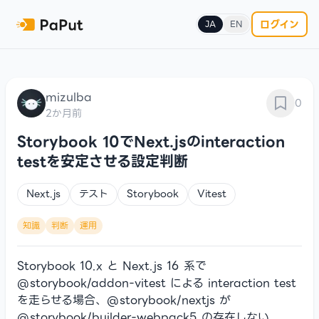
ログイン
JA
EN
mizulba
0
2か月前
Storybook 10でNext.jsのinteraction
testを安定させる設定判断
Next.js
テスト
Storybook
Vitest
知識
判断
運用
Storybook 10.x と Next.js 16 系で
@storybook/addon-vitest による interaction test
を走らせる場合、@storybook/nextjs が
@storybook/builder-webpack5 の存在しない