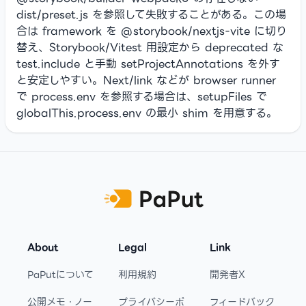
dist/preset.js を参照して失敗することがある。この場
合は framework を @storybook/nextjs-vite に切り
替え、Storybook/Vitest 用設定から deprecated な
test.include と手動 setProjectAnnotations を外す
と安定しやすい。Next/link などが browser runner
で process.env を参照する場合は、setupFiles で
globalThis.process.env の最小 shim を用意する。
Footer
About
Legal
Link
PaPutについて
利用規約
開発者X
公開メモ・ノー
プライバシーポ
フィードバック