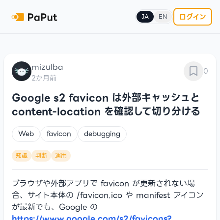
ログイン
JA
EN
mizulba
0
2か月前
Google s2 favicon は外部キャッシュと
content-location を確認して切り分ける
Web
favicon
debugging
知識
判断
運用
ブラウザや外部アプリで favicon が更新されない場
合、サイト本体の /favicon.ico や manifest アイコン
が最新でも、Google の
https://www.google.com/s2/favicons?