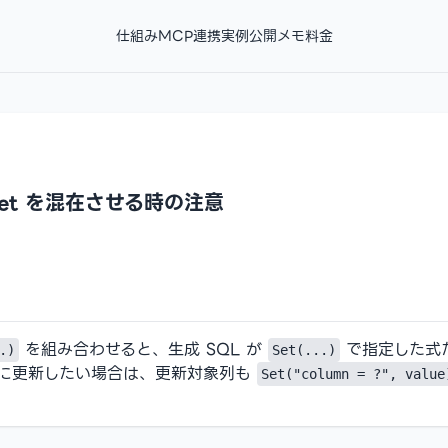
仕組み
MCP連携
実例
公開メモ
料金
と Set を混在させる時の注意
を組み合わせると、生成 SQL が
で指定した式
.)
Set(...)
に更新したい場合は、更新対象列も
Set("column = ?", value