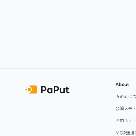
Footer
About
PaPutに
公開メモ
お知らせ
MCP連携