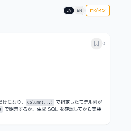
ログイン
JA
EN
0
だけになり、
で指定したモデル列が
Column(...)
で明示するか、生成 SQL を確認してから実装
)