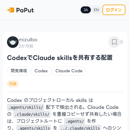
ログイン
JA
EN
mizulba
0
2か月前
CodexでClaude skillsを共有する配置
開発環境
Codex
Claude Code
知識
Codex のプロジェクトローカル skills は
配下で検出される。Claude Code
.agents/skills/
の
を重複コピーせず共有したい場合
.claude/skills/
は、プロジェクトルートに
を作
.agents/
り、
を
へのシン
.agents/skills
../.claude/skills