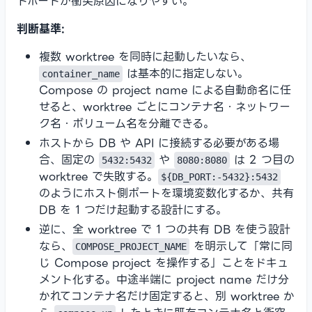
トポートが衝突原因になりやすい。
判断基準:
複数 worktree を同時に起動したいなら、
は基本的に指定しない。
container_name
Compose の project name による自動命名に任
せると、worktree ごとにコンテナ名・ネットワー
ク名・ボリューム名を分離できる。
ホストから DB や API に接続する必要がある場
合、固定の
や
は 2 つ目の
5432:5432
8080:8080
worktree で失敗する。
${DB_PORT:-5432}:5432
のようにホスト側ポートを環境変数化するか、共有
DB を 1 つだけ起動する設計にする。
逆に、全 worktree で 1 つの共有 DB を使う設計
なら、
を明示して「常に同
COMPOSE_PROJECT_NAME
じ Compose project を操作する」ことをドキュ
メント化する。中途半端に project name だけ分
かれてコンテナ名だけ固定すると、別 worktree か