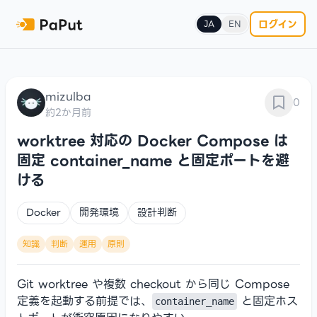
ログイン
JA
EN
mizulba
0
約2か月前
worktree 対応の Docker Compose は
固定 container_name と固定ポートを避
ける
Docker
開発環境
設計判断
知識
判断
運用
原則
Git worktree や複数 checkout から同じ Compose
定義を起動する前提では、
と固定ホス
container_name