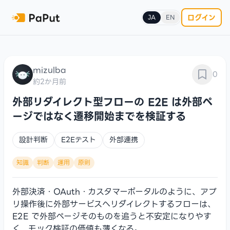
ログイン
JA
EN
mizulba
0
約2か月前
外部リダイレクト型フローの E2E は外部ペ
ージではなく遷移開始までを検証する
設計判断
E2Eテスト
外部連携
知識
判断
運用
原則
外部決済・OAuth・カスタマーポータルのように、アプ
リ操作後に外部サービスへリダイレクトするフローは、
E2E で外部ページそのものを追うと不安定になりやす
く、モック検証の価値も薄くなる。