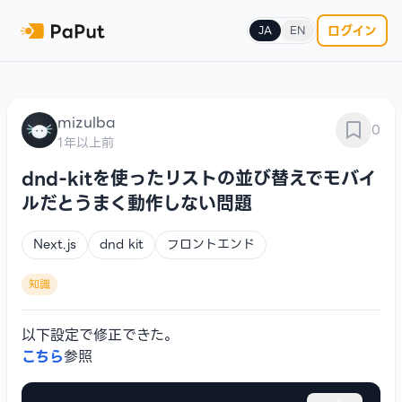
ログイン
JA
EN
mizulba
0
1年以上前
dnd-kitを使ったリストの並び替えでモバイ
ルだとうまく動作しない問題
Next.js
dnd kit
フロントエンド
知識
こちら
参照