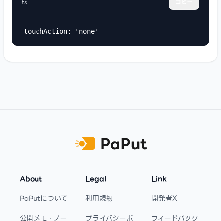
ts
コピー
touchAction: 'none'
Footer
About
Legal
Link
PaPutについて
利用規約
開発者X
公開メモ・ノー
プライバシーポ
フィードバック