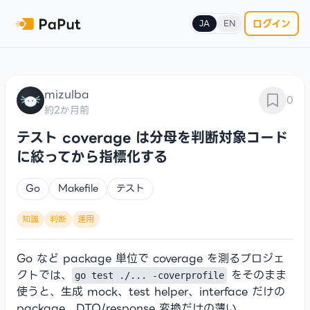
ログイン
JA
EN
mizulba
0
約2か月前
テスト coverage は分母を判断対象コード
に絞ってから指標化する
Go
Makefile
テスト
知識
判断
運用
Go など package 単位で coverage を測るプロジェ
クトでは、
をそのまま
go test ./... -coverprofile
使うと、生成 mock、test helper、interface だけの
package、DTO/response 変換だけの薄い