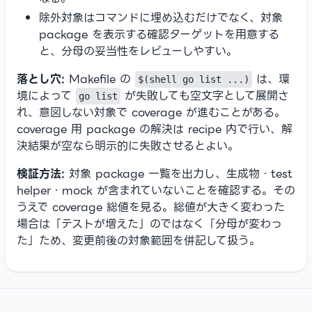
除外対象はコマンドに埋め込むだけでなく、対象
package を表示する確認ターゲットを用意する
と、分母の妥当性をレビューしやすい。
落とし穴:
Makefile の
は、環
$(shell go list ...)
境によって
が失敗しても空文字として展開さ
go list
れ、意図しない対象で coverage が進むことがある。
coverage 用 package の解決は recipe 内で行い、解
決結果が空なら明示的に失敗させるとよい。
検証方法:
対象 package 一覧を出力し、生成物・test
helper・mock が含まれていないことを確認する。その
うえで coverage 総値を見る。総値が大きく変わった
場合は「テストが増えた」のではなく「分母が変わっ
た」ため、変更前後の対象範囲を併記して扱う。
Footer