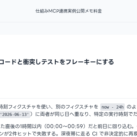
仕組み
MCP連携
実例
公開メモ
料金
コードと衝突しテストをフレーキーにする
時刻フィクスチャを使い、別のフィクスチャを
のよ
now - 24h
）に両者が同じ日へ重なり、特定の実行時刻で
'2026-06-13'
直後の1時間以内（00:00〜00:59）だと前日に回り込む
ンが2件ヒットで失敗する。深夜帯に走る CI で非決定的に再