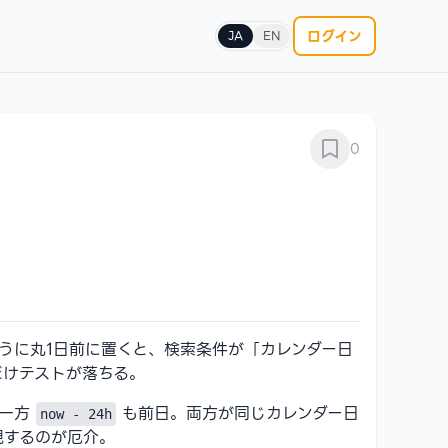
ログイン
JA
EN
0
うに丸1日前に置くと、検索条件が「カレンダー日
だけテストが落ちる。
。一方
も前日。両方が同じカレンダー日
now - 24h
現するのが厄介。