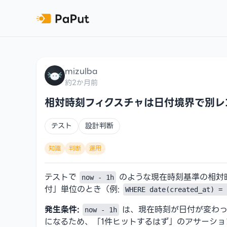
mizulba
約2か月前
相対時刻フィクスチャは日付境界で別レ
テスト
設計判断
知識
判断
運用
テストで
のような現在時刻基準の相対
now - 1h
付」単位のとき（例:
WHERE date(created_at) = 
発生条件:
は、現在時刻が日付が変わった
now - 1h
になるため、「1件ヒットするはず」のアサーショ