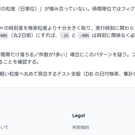
の粒度（日単位）」が噛み合っていない。時間単位ではフィク
ャの時刻差を検索粒度より十分大きく取り、実行時刻に関わら
（丸2日前）にすれば、
と
は時刻に関係なく必
48h
-1h
-48h
帯だけ落ちる／件数が1多い」場合にこのパターンを疑う。フィ
ることを確認する。
粗い粒度へ丸めて照合するテスト全般（DB の日付検索、集計
Legal
ついて
利用規約