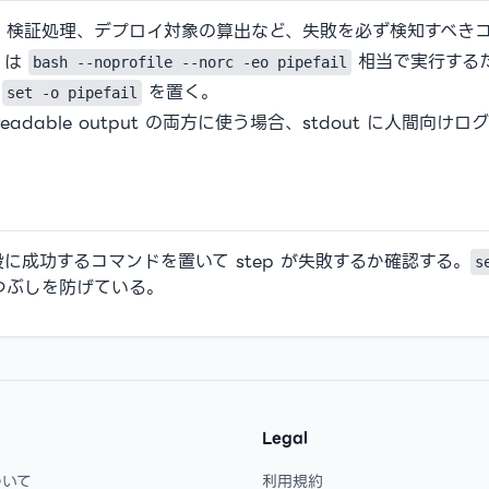
、検証処理、デプロイ対象の算出など、失敗を必ず検知すべき
s は
相当で実行するた
bash --noprofile --norc -eo pipefail
に
を置く。
set -o pipefail
-readable output の両方に使う場合、stdout に人間
成功するコマンドを置いて step が失敗するか確認する。
s
つぶしを防げている。
Legal
ついて
利用規約