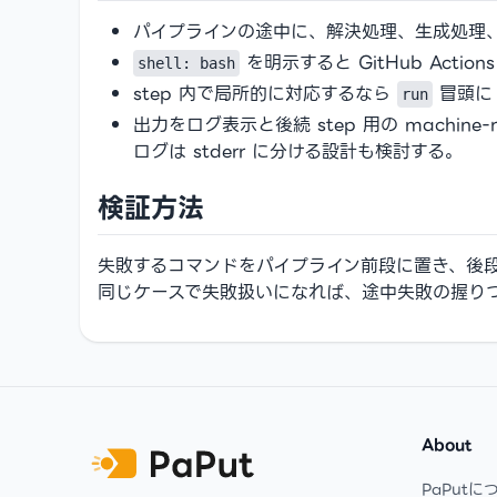
パイプラインの途中に、解決処理、生成処理
を明示すると GitHub Action
shell: bash
step 内で局所的に対応するなら
冒頭
run
出力をログ表示と後続 step 用の machine
ログは stderr に分ける設計も検討する。
検証方法
失敗するコマンドをパイプライン前段に置き、後段に
同じケースで失敗扱いになれば、途中失敗の握り
Footer
About
PaPutに