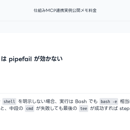
仕組み
MCP連携
実例
公開メモ
料金
n は pipefail が効かない
で
を明示しない場合、実行は Bash でも
相当
shell
bash -e
ると、中段の
が失敗しても最後の
が成功すれば ste
cmd
tee