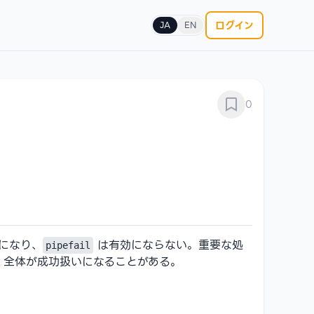
ログイン
JA
EN
0
になり、
は有効にならない。重要な処
pipefail
p 全体が成功扱いになることがある。