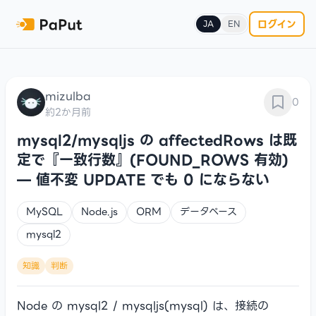
ログイン
JA
EN
mizulba
0
約2か月前
mysql2/mysqljs の affectedRows は既
定で『一致行数』(FOUND_ROWS 有効)
— 値不変 UPDATE でも 0 にならない
MySQL
Node.js
ORM
データベース
mysql2
知識
判断
Node の mysql2 / mysqljs(mysql) は、接続の