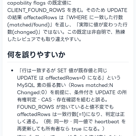
capability flags の既定値に
CLIENT_FOUND_ROWS を含む。そのため UPDATE
の結果 affectedRows は「WHERE に一致した行数
(matched/found)」を返し、「実際に値が変わった行
数(changed)」ではない。この既定は非自明で、熟練
したレビュアでも取り違えやすい。
何を誤りやすいか
「行は一致するが SET 値が既存値と同じ
UPDATE は affectedRows=0 になる」という
MySQL 素の振る舞い（Rows matched:N
Changed:0）を前提に、条件付き UPDATE の所
有権判定・CAS・存在確認を組むと誤る。
FOUND_ROWS が効いていると値不変でも
affectedRows は一致行数(=1)になり、判定は正
しく通る。（例: 同一秒・同一値で heartbeat を
再更新しても所有者なら true になる。）