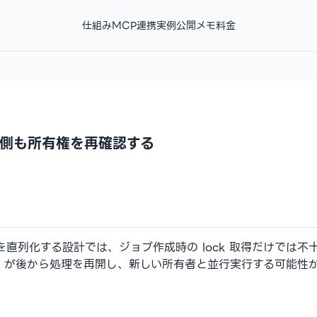
仕組み
MCP連携
実例
公開メモ
料金
側も所有権を再確認する
を直列化する設計では、ジョブ作成時の lock 取得だけでは不十分
sage が後から処理を再開し、新しい所有者と並行実行する可能性