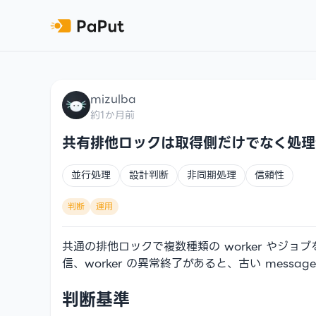
mizulba
約1か月前
共有排他ロックは取得側だけでなく処理
並行処理
設計判断
非同期処理
信頼性
判断
運用
共通の排他ロックで複数種類の worker やジョブ
信、worker の異常終了があると、古い mes
判断基準