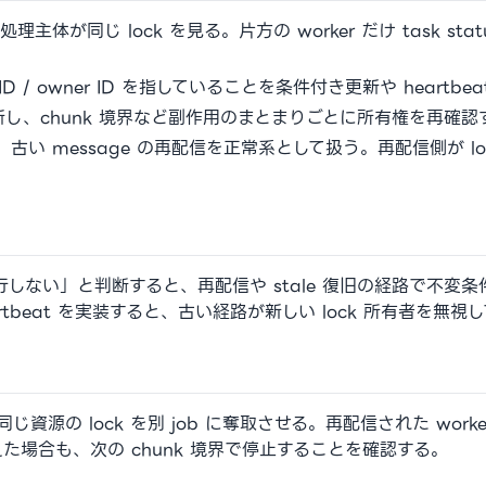
体が同じ lock を見る。片方の worker だけ task statu
b ID / owner ID を指していることを条件付き更新や heart
 を更新し、chunk 境界など副作用のまとまりごとに所有権を再
では、古い message の再配信を正常系として扱う。再配信側が
ない」と判断すると、再配信や stale 復旧の経路で不変条件が
tbeat を実装すると、古い経路が新しい lock 所有者を無視
に、同じ資源の lock を別 job に奪取させる。再配信された w
えた場合も、次の chunk 境界で停止することを確認する。