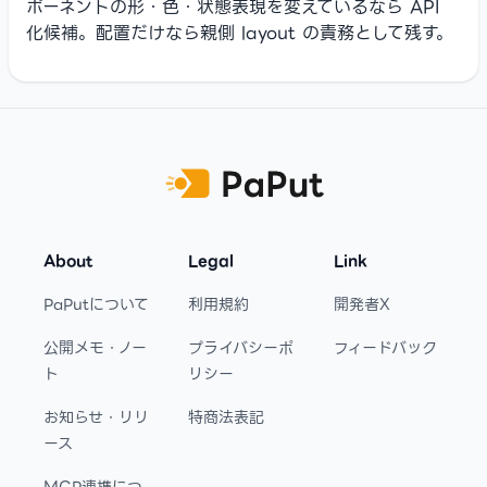
ポーネントの形・色・状態表現を変えているなら API
化候補。配置だけなら親側 layout の責務として残す。
Footer
About
Legal
Link
PaPutについて
利用規約
開発者X
公開メモ・ノー
プライバシーポ
フィードバック
ト
リシー
お知らせ・リリ
特商法表記
ース