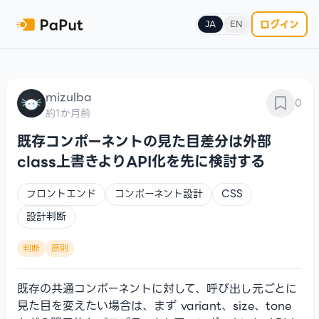
ログイン
JA
EN
mizulba
0
約1か月前
既存コンポーネントの見た目差分は外部
class上書きよりAPI化を先に検討する
フロントエンド
コンポーネント設計
CSS
設計判断
判断
原則
既存の共通コンポーネントに対して、呼び出し元ごとに
見た目を変えたい場合は、まず variant、size、tone