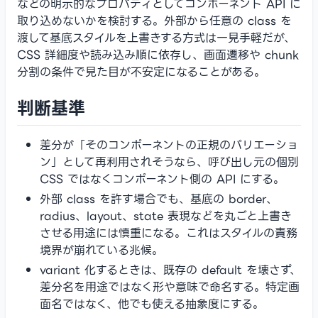
などの明示的なプロパティとしてコンポーネント API に
取り込めないかを検討する。外部から任意の class を
渡して基底スタイルを上書きする方式は一見手軽だが、
CSS 詳細度や読み込み順に依存し、画面遷移や chunk
分割の条件で見た目が不安定になることがある。
判断基準
差分が「そのコンポーネントの正規のバリエーショ
ン」として再利用されそうなら、呼び出し元の個別
CSS ではなくコンポーネント側の API にする。
外部 class を許す場合でも、基底の border、
radius、layout、state 表現などを丸ごと上書き
させる用途には慎重になる。これはスタイルの責務
境界が崩れている兆候。
variant 化するときは、既存の default を壊さず、
差分名を用途ではなく形や意味で命名する。特定画
面名ではなく、他でも使える抽象度にする。