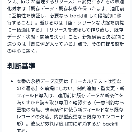
クス、IaC が管理するリソース）を変更するときの最適
化対象は「既存データ・既存状態を保ったまま、適用前
に互換性を検証し、必要なら backfill して段階的に移
行すること」。避けるのは「空・クリーンな状態を前提
に一括適用する」「リソースを破壊して作り直し、既存
データ・状態・関連を失う」こと。新規構築と決定的に
違うのは『既に値が入っている』点で、その前提を設計
の中心に置く。
判断基準
本番の永続データ変更は『ローカル/テストは空な
ので通る』を前提にしない。制約追加・型変更・新
フィールド導入は、適用前に既存データが新条件を
満たすかを読み取り専用で確認する（一意制約なら
重複の有無、検索条件に使う新フィールドなら既存
レコードの欠落、内部型変更なら既存のエンコード
形）。違反があれば適用前に解消するか backfill
する。