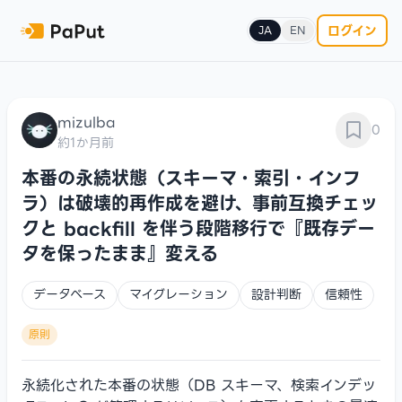
ログイン
JA
EN
mizulba
0
約1か月前
本番の永続状態（スキーマ・索引・インフ
ラ）は破壊的再作成を避け、事前互換チェッ
クと backfill を伴う段階移行で『既存デー
タを保ったまま』変える
データベース
マイグレーション
設計判断
信頼性
原則
永続化された本番の状態（DB スキーマ、検索インデッ