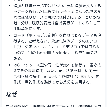
追加と破壊を一括で混ぜない。先に追加を投入する
→データ移行は別工程で行う→不要になった物の削
除は後続リリースで明示承認付きにする、という段
階に分け、破壊的変更は自動実行ゲートから外して
手動承認に回す。
コード（型・モデル定義）を直せば既存データも追
従する、と考えない。永続化済みデータのエンコー
ド形・欠落フィールドはコードデプロイでは直らな
いので、別の backfill / reindex 工程を計画に含
める。
IaC でリソース型や同一性が変わる移行は、書き換
えてそのまま適用しない。先に状態を新しい同一性
へ引き継ぐ操作（import / 移動相当）を行い、再
作成・重複作成を避けてから差分を適用する。
なぜ
空状態前提の一括適用や破壊的再作成は、適用時失敗で